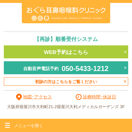
【再診】
順番受付
システム
WEB予約はこちら
050-5433-1212
自動音声電話予約
初診の方はこちらをご覧ください
地図･アクセス
診療時間･休診日
大阪府寝屋川市大利町21-2
寝屋川大利メディカルガーデンズ 3F
メニューを
開く