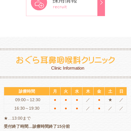
Clinic Information
診療時間
月
火
水
木
金
土
日
09:00～12:30
●
●
●
／
●
★
／
16:30～19:30
●
●
●
／
●
／
／
★…13:00まで
受付終了時間…診療時間終了15分前